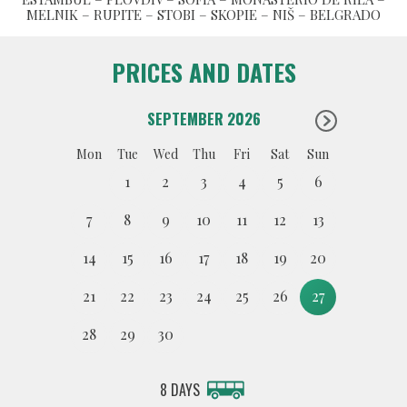
MELNIK – RUPITE – STOBI – SKOPIE – NIŠ – BELGRADO
PRICES AND DATES
SEPTEMBER 2026
Mon
Tue
Wed
Thu
Fri
Sat
Sun
1
2
3
4
5
6
7
8
9
10
11
12
13
14
15
16
17
18
19
20
21
22
23
24
25
26
27
28
29
30
8 DAYS