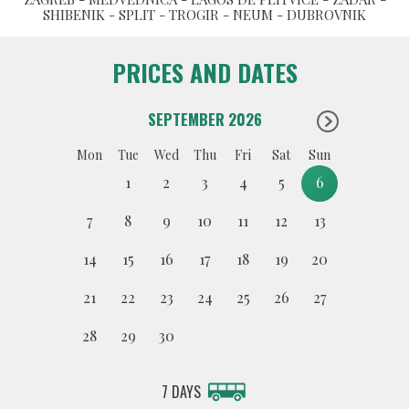
SHIBENIK - SPLIT - TROGIR - NEUM - DUBROVNIK
PRICES AND DATES
SEPTEMBER 2026
Mon
Tue
Wed
Thu
Fri
Sat
Sun
1
2
3
4
5
6
7
8
9
10
11
12
13
14
15
16
17
18
19
20
21
22
23
24
25
26
27
28
29
30
7 DAYS